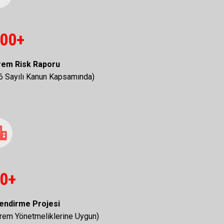
00+
em Risk Raporu
6 Sayılı Kanun Kapsamında)
0+
lendirme
Projesi
rem Yönetmeliklerine Uygun)