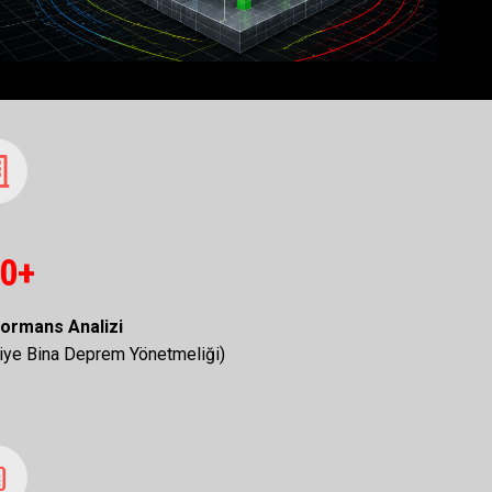
0+
ormans Analizi
kiye Bina Deprem Yönetmeliği)