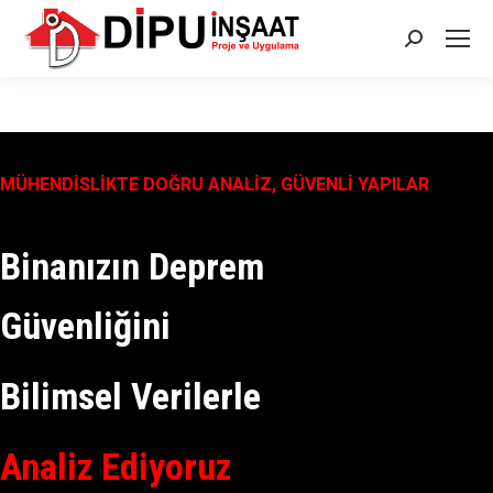
Search:
MÜHENDİSLİKTE DOĞRU ANALİZ, GÜVENLİ YAPILAR
Binanızın Deprem
Güvenliğini
Bilimsel Verilerle
Analiz Ediyoruz